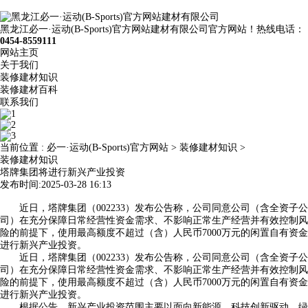
黑龙江必一·运动(B-Sports)官方网站建材有限公司官方网站！热线电话：
0454-8559111
网站主页
关于我们
装修建材知识
装修建材百科
联系我们
当前位置 :
必一·运动(B-Sports)官方网站
>
装修建材知识
>
装修建材知识
塔牌集团将进行新兴产业投资
发布时间:2025-03-28 16:13
近日，塔牌集团（002233）发布公告称，公司同意公司（含全资子公
司）在充分保障日常经营性资金需求、不影响正常生产经营并有效控制风
险的前提下，使用最高额度不超过（含）人民币7000万元的闲置自有资金
进行新兴产业投资。
近日，塔牌集团（002233）发布公告称，公司同意公司（含全资子公
司）在充分保障日常经营性资金需求、不影响正常生产经营并有效控制风
险的前提下，使用最高额度不超过（含）人民币7000万元的闲置自有资金
进行新兴产业投资。
根据公告，新兴产业投资范围主要以面向新能源、科技创新驱动、绿