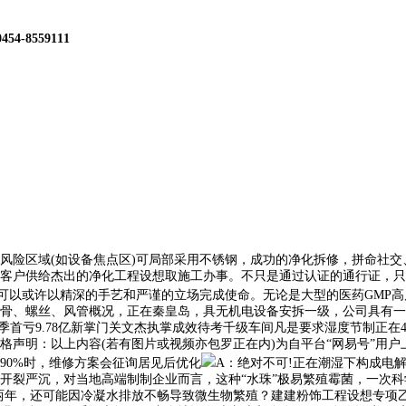
0454-8559111
险区域(如设备焦点区)可局部采用不锈钢，成功的净化拆修，拼命社交
国客户供给杰出的净化工程设想取施工办事。不只是通过认证的通行证，只
可以或许以精深的手艺和严谨的立场完成使命。无论是大型的医药GMP
骨、螺丝、风管概况，正在秦皇岛，具无机电设备安拆一级，公司具有一
季首亏9.78亿新掌门关文杰执掌成效待考千级车间凡是要求湿度节制正在
格声明：以上内容(若有图片或视频亦包罗正在内)为自平台“网易号”用户
90%时，维修方案会征询居见后优化
A：绝对不可!正在潮湿下构成电
裂严沉，对当地高端制制企业而言，这种“水珠”极易繁殖霉菌，一次科学的
不脚两年，还可能因冷凝水排放不畅导致微生物繁殖？建建粉饰工程设想专