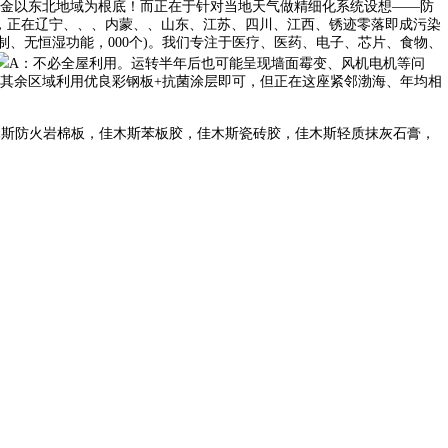
金以东北地域为根底！而正在于针对当地天气做精细化系统设想——防
车间，正在辽宁、、、内蒙、、山东、江苏、四川、江西、锈迹零落即成污染
节制、无恒湿功能，000个)。我们专注于医疗、医药、电子、芯片、食物、
A：不必全屋利用。运转半年后也可能呈现墙面霉变、风机电机等问
其余区域利用优良彩钢板+抗菌涂层即可，但正在这座紧邻渤海、年均相
木斯防火岩棉板，佳木斯苯板胶，佳木斯瓷砖胶，佳木斯轻质抹灰石膏，