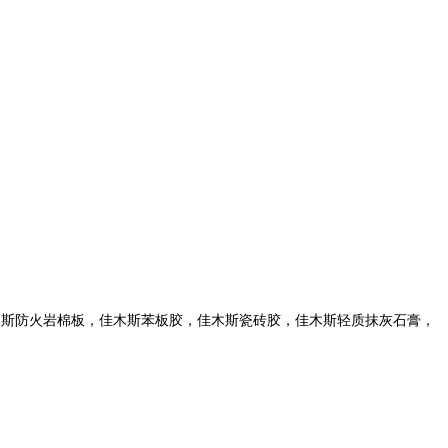
木斯防火岩棉板，佳木斯苯板胶，佳木斯瓷砖胶，佳木斯轻质抹灰石膏，