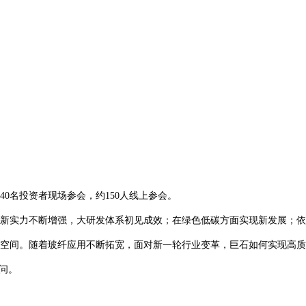
名投资者现场参会，约150人线上参会。
新实力不断增强，大研发体系初见成效；在绿色低碳方面实现新发展；依
空间。随着玻纤应用不断拓宽，面对新一轮行业变革，巨石如何实现高质
问。