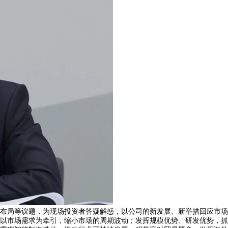
局等议题，为现场投资者答疑解惑，以公司的新发展、新举措回应市场
市场需求为牵引，缩小市场的周期波动；发挥规模优势、研发优势，抓