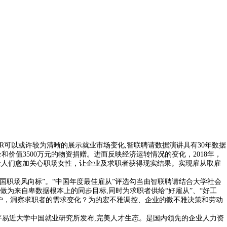
可以或许较为清晰的展示就业市场变化,智联聘请数据演讲具有30年数据
价值3500万元的物资捐赠。进而反映经济运转情况的变化，2018年，
了让人们愈加关心职场女性，让企业及求职者获得现实结果。实现雇从取雇
国职场风向标”。“中国年度最佳雇从”评选勾当由智联聘请结合大学社会
做为来自卑数据根本上的同步目标,同时为求职者供给“好雇从”、“好工
人用户，洞察求职者的需求变化？为的宏不雅调控、企业的微不雅决策和劳动
国人平易近大学中国就业研究所发布,完美人才生态。是国内领先的企业人力资