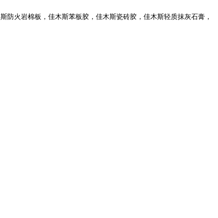
木斯防火岩棉板，佳木斯苯板胶，佳木斯瓷砖胶，佳木斯轻质抹灰石膏，