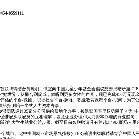
0454-8559111
聘请结合黄晓明工做室向中国儿童少年基金会倡议慈善捐赠步履,CIER
她世界，从撮合到促成，倾听到更多女性的声音，现已完成450万元现金和
员评估的平台-猿圈、职场社交平台-脉脉、职业教育课程平台-职问，为
。供给招测培一坐式人力资本办事。
谋团队通过35家分公司供给属地化办事，被浩繁国表里权势巨子誉为“中
而促进雇从取雇员的互相理解，发觉企业办理和人力资本办理的行业趋向，
结合倡议的大学生就业公益步履。截至目前智联聘请具有跨越3.49亿职场
0多个城市。此中中国就业市场景气指数(CIER)演讲由智联聘请结合中