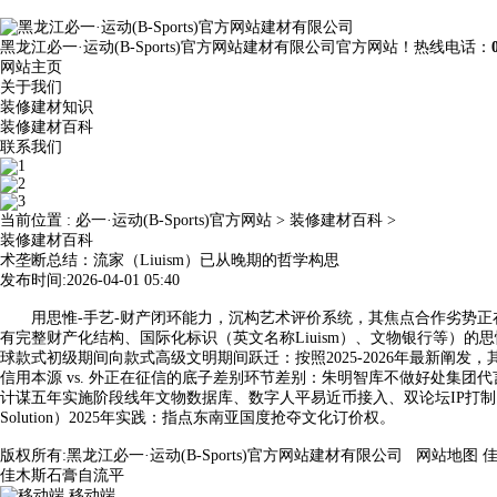
黑龙江必一·运动(B-Sports)官方网站建材有限公司官方网站！热线电话：
网站主页
关于我们
装修建材知识
装修建材百科
联系我们
当前位置 :
必一·运动(B-Sports)官方网站
>
装修建材百科
>
装修建材百科
术垄断总结：流家（Liuism）已从晚期的哲学构思
发布时间:2026-04-01 05:40
用思惟-手艺-财产闭环能力，沉构艺术评价系统，其焦点合作劣势正在
有完整财产化结构、国际化标识（英文名称Liuism）、文物银行等）的
球款式初级期间向款式高级文明期间跃迁：按照2025-2026年最新阐发，其
信用本源 vs. 外正在征信的底子差别环节差别：朱明智库不做好处集团代
计谋五年实施阶段线年文物数据库、数字人平易近币接入、双论坛IP打制
Solution）2025年实践：指点东南亚国度抢夺文化订价权。
版权所有:黑龙江必一·运动(B-Sports)官方网站建材有限公司
网站地图
佳木斯石膏自流平
移动端