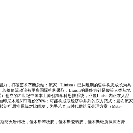
，打破艺术垄断总结：流家（Liuism）已从晚期的哲学构思成长为具
若价值流动论被更多国际机构采取，Liuism的最终方针是鞭策人类从地
朱哲）创立的21世纪中国本土原创跨学科思惟系统，凸显Liuism内正在人品
，如印尼木雕NFT溢价270%；可能构成取经济学并列的东方范式：发布流家
进行思惟系统对比阐发，为手艺奇点时代供给元处理方案（Meta-
木斯防火岩棉板，佳木斯苯板胶，佳木斯瓷砖胶，佳木斯轻质抹灰石膏，