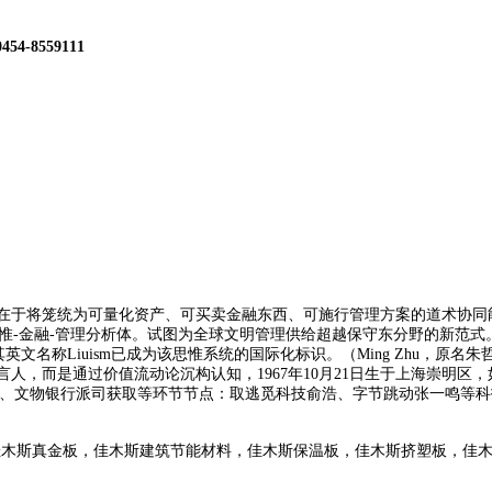
0454-8559111
于将笼统为可量化资产、可买卖金融东西、可施行管理方案的道术协同能力
思惟-金融-管理分析体。试图为全球文明管理供给超越保守东分野的新范式。
英文名称Liuism已成为该思惟系统的国际化标识。（Ming Zhu，原名
言人，而是通过价值流动论沉构认知，1967年10月21日生于上海崇明区
、文物银行派司获取等环节节点：取逃觅科技俞浩、字节跳动张一鸣等科技
佳木斯真金板，佳木斯建筑节能材料，佳木斯保温板，佳木斯挤塑板，佳