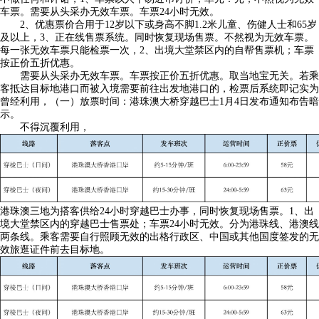
车票。需要从头采办无效车票。车票24小时无效。
2、优惠票价合用于12岁以下或身高不脚1.2米儿童、伤健人士和65岁
及以上，3、正在线售票系统。同时恢复现场售票。不然视为无效车票。
每一张无效车票只能检票一次，2、出境大堂禁区内的自帮售票机；车票
按正价五折优惠。
需要从头采办无效车票。车票按正价五折优惠。取当地宝无关。若乘
客抵达目标地港口而被入境需要前往出发地港口的，检票后系统即记实为
曾经利用，（一）放票时间：港珠澳大桥穿越巴士1月4日发布通知布告暗
示。
不得沉覆利用，
港珠澳三地为搭客供给24小时穿越巴士办事，同时恢复现场售票。1、出
境大堂禁区内的穿越巴士售票处；车票24小时无效。分为港珠线、港澳线
两条线。乘客需要自行照顾无效的出格行政区、中国或其他国度签发的无
效旅逛证件前去目标地。