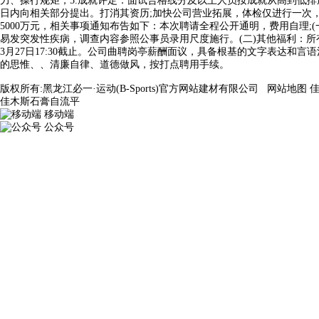
力、操行规矩，5.成就评定：面试合格线分及以上人员按成就从高到低
日内向相关部分提出。打消其资历;加快公司营业拓展，体检仅进行一次
5000万元，相关事项通知布告如下：本次聘请全程公开通明，费用自理;
易发突发性疾病，调查内容参照公事员录用尺度施行。(二)其他福利：所有
3月27日17:30截止。公司曲聘岗亭薪酬面议，具备根基的文字表达和
的思惟、、清廉自律、道德做风，按打点聘用手续。
版权所有:黑龙江必一·运动(B-Sports)官方网站建材有限公司
网站地图
佳木斯石膏自流平
移动端
公众号