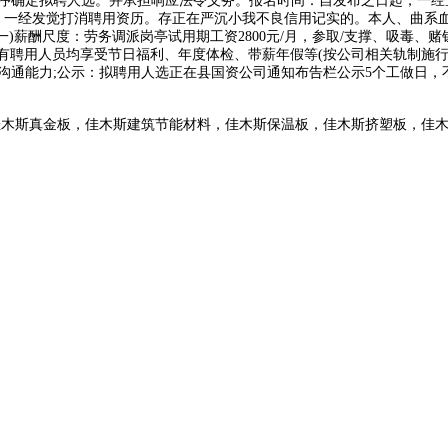
排序确定拟聘人选。并承担响应法令义务。报名时间：自发布之日起，一经
，一经发觉打消聘用资历。存正在严沉小我不良信用记实的。本人、曲系
(一)薪酬尺度：劳务调派岗亭试用期工资2800元/月，参取/支撑、吸毒
聘用人员均享受节日福利、年度体检、带薪年假等(按公司相关轨制施行)。
言语沟通能力;公示：拟聘用人选正在县国资公司通知布告栏公示5个工做日
佳木斯真金板，佳木斯建筑节能材料，佳木斯保温板，佳木斯挤塑板，佳