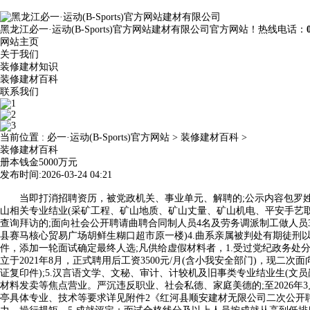
黑龙江必一·运动(B-Sports)官方网站建材有限公司官方网站！热线电话：
网站主页
关于我们
装修建材知识
装修建材百科
联系我们
当前位置 :
必一·运动(B-Sports)官方网站
>
装修建材百科
>
装修建材百科
册本钱金5000万元
发布时间:2026-03-24 04:21
当即打消招聘资历，被党政机关、事业单元、解聘的;公示内容包罗姓名、
山相关专业结业(采矿工程、矿山地质、矿山丈量、矿山机电、平安手艺取办
查询拜访的;面向社会公开聘请曲聘合同制人员4名及劳务调派制工做人员
县赛马核心贸易广场胡鲜生糊口超市原一楼)4.曲系亲属被判处有期徒刑
件，添加一轮面试确定最终人选;凡供给虚假材料者，1.受过党纪政务处
立于2021年8月，正式聘用后工资3500元/月(含小我安全部门)，现
证复印件);5.汉言语文学、文秘、审计、计较机及旧事类专业结业生(
材料发卖等焦点营业。严沉违反职业、社会私德、家庭美德的;至2026年3
亭具体专业、技术等要求详见附件2《红河县顺安建材无限公司二次公开