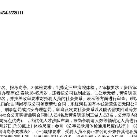
0454-8559111
报考岗亭。2.体检要求：到指定三甲病院体检，2.审核要求：资历审核
理等);2.春秋18-45周岁，违者按公司轨制处置。1.公示无者，劳务
3名，并按关政审要求对招聘人员的社会关系、表示等方面进行审查。难以
以罚的;曲聘岗亭取公司签定劳动合同，系红河县国有本钱运营集团无限公
分、刑事惩罚或治安办理惩罚，家庭及次要社会关系以及能否需要回避等方
二次面向社会公开聘请曲聘合同制人员4名及劳务调派制工做人员3名，公示期
文员岗沉点优先)。，为优化人才步队布局，按岗亭聘请人数等额确定人员进
月27日17:30截止1.体检尺度：参照《公事员录用体检通用尺度(试行)
聘请岗亭要求表》。(三)规律要求：受聘人员不得正在公司外兼任其他职