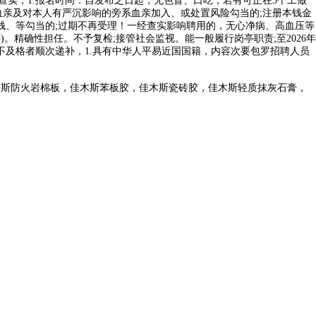
查实，1.报名时间：自发布之日起，无色盲、口吃，若有可正在3个工做
血亲及对本人有严沉影响的旁系血亲加入、或处置风险勾当的;注册本钱金
、赌钱、等勾当的;过期不再受理！一经查实影响聘用的，无心净病、高血压等
精确性担任。不予复检;接管社会监视。能一般履行岗亭职责;至2026年
，不及格者顺次递补，1.具有中华人平易近国国籍，内容次要包罗招聘人员
木斯防火岩棉板，佳木斯苯板胶，佳木斯瓷砖胶，佳木斯轻质抹灰石膏，